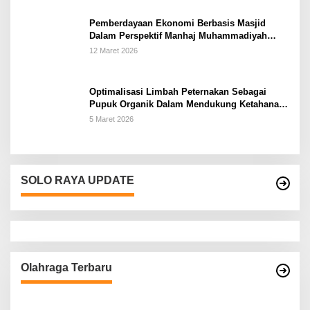
Pemberdayaan Ekonomi Berbasis Masjid
Dalam Perspektif Manhaj Muhammadiyah
Untuk Penguatan Keluarga Sakinah di
12 Maret 2026
Kabupaten Wonogiri
Optimalisasi Limbah Peternakan Sebagai
Pupuk Organik Dalam Mendukung Ketahanan
Pangan Rumah Tangga Petani di Kabupaten
5 Maret 2026
Wonogiri
SOLO RAYA UPDATE
Olahraga Terbaru