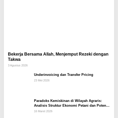
Bekerja Bersama Allah, Menjemput Rezeki dengan
Takwa
3 Agustus 2026
Underinvoicing dan Transfer Pricing
23 Mei 2026
Paradoks Kemiskinan di Wilayah Agraris:
Analisis Struktur Ekonomi Petani dan Potensi
Pemberdayaan Berbasis Masjid di Kabupaten
16 Maret 2026
Kebumen