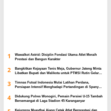
1
Wawalkot Astrid: Disiplin Fondasi Utama Atlet Meraih
Prestasi dan Bangun Karakter
2
Bangkitkan Kejayaan Tenis Meja, Gubernur Jateng Minta
Libatkan Bupati dan Walikota untuk PTMSI Rutin Gelar
Event
3
Timnas Futsal Indonesia Mulai Latihan Perdana,
Persiapan Intensif Menghadapi Pertandingan di Spanyol
2026
4
Didukung Polres Wonogiri, Pemain Persiwi U-15 Tambah
Bersemangat di Laga Stadion 45 Karanganyar
Kejurprov Muaythai Ajang Cetak Atlet Berprestasi dan