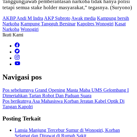
Tanggungjawab pemberantasan narkoba tidak hanya polisi
tetapi semua stake holder masyarakat,” tegasnya. (Suryono)
AKBP Andi M Indra
AKP Subroto
Awak media
Kampung bersih
Narkoba
Kampung Tangguh Bersinar
Kapolres Wonogiri
Kasat
Narkoba
Wonogiri
Ikuti Kami
Navigasi pos
Pos sebelumnya
Grand Opening Masta Maba UMS Gelombang I
Dimeriahkan Tarian Robot Dan Paduan Suara
Pos berikutnya
Asa Mahasiswa Korban Jeratan Kabel Optik Di
Tangan Kapolri
Posting Terkait
Lansia Manjung Tercebur Sumur di Wonogiri, Korban
Selamat dan Dirawat di Rumah Sakit