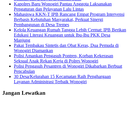
Kapolres Baru Wonogiri Pantau Anggota Laksanakan
Pengaturan dan Pelayanan Lalu Lintas
Mahasiswa KKN-T IPB Rancang Empat Program Intervensi
Berbasis Kebutuhan Masyarakat, Perkuat Sinergi
Pembangunan di Desa Tremes
Kelola Keuangan Rumah Tangga Lebih Cermat: IPB Berikan
Edukasi Literasi Keuangan untuk Ibu-Ibu PKK Desa
Manjung
Pakai Tembakau Sintetis dan Obat Keras, Dua Pemuda di
Wonogiri Diamankan
Polisi Amankan Pengasuh Pontren, Korban Kekerasan
Seksual Anak Rekan Kerja di Polres Wonogiri
Polisi Pengasuh Pesantren di Wonogiri Dikabarkan Berbuat
Pencabulan
30 Desa/Kelurahan 15 Kecamatan Raih Penghargaan
Layanan Administrasi Terbaik Wonogiri
Jangan Lewatkan