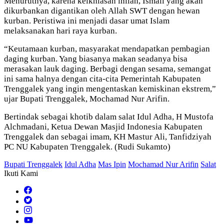
Menurutnya, karena keikhlasan inilah, Ismail yang akan
dikurbankan digantikan oleh Allah SWT dengan hewan
kurban. Peristiwa ini menjadi dasar umat Islam
melaksanakan hari raya kurban.
“Keutamaan kurban, masyarakat mendapatkan pembagian
daging kurban. Yang biasanya makan seadanya bisa
merasakan lauk daging. Berbagi dengan sesama, semangat
ini sama halnya dengan cita-cita Pemerintah Kabupaten
Trenggalek yang ingin mengentaskan kemiskinan ekstrem,”
ujar Bupati Trenggalek, Mochamad Nur Arifin.
Bertindak sebagai khotib dalam salat Idul Adha, H Mustofa
Alchmadani, Ketua Dewan Masjid Indonesia Kabupaten
Trenggalek dan sebagai imam, KH Mastur Ali, Tanfidziyah
PC NU Kabupaten Trenggalek. (Rudi Sukamto)
Bupati Trenggalek
Idul Adha
Mas Ipin
Mochamad Nur Arifin
Salat
Ikuti Kami