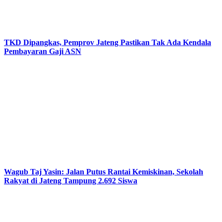
TKD Dipangkas, Pemprov Jateng Pastikan Tak Ada Kendala
Pembayaran Gaji ASN
Wagub Taj Yasin: Jalan Putus Rantai Kemiskinan, Sekolah
Rakyat di Jateng Tampung 2.692 Siswa