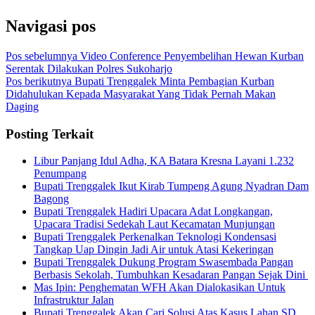
Navigasi pos
Pos sebelumnya
Video Conference Penyembelihan Hewan Kurban
Serentak Dilakukan Polres Sukoharjo
Pos berikutnya
Bupati Trenggalek Minta Pembagian Kurban
Didahulukan Kepada Masyarakat Yang Tidak Pernah Makan
Daging
Posting Terkait
Libur Panjang Idul Adha, KA Batara Kresna Layani 1.232
Penumpang
Bupati Trenggalek Ikut Kirab Tumpeng Agung Nyadran Dam
Bagong
Bupati Trenggalek Hadiri Upacara Adat Longkangan,
Upacara Tradisi Sedekah Laut Kecamatan Munjungan
Bupati Trenggalek Perkenalkan Teknologi Kondensasi
Tangkap Uap Dingin Jadi Air untuk Atasi Kekeringan
Bupati Trenggalek Dukung Program Swasembada Pangan
Berbasis Sekolah, Tumbuhkan Kesadaran Pangan Sejak Dini
Mas Ipin: Penghematan WFH Akan Dialokasikan Untuk
Infrastruktur Jalan
Bupati Trenggalek Akan Cari Solusi Atas Kasus Lahan SD