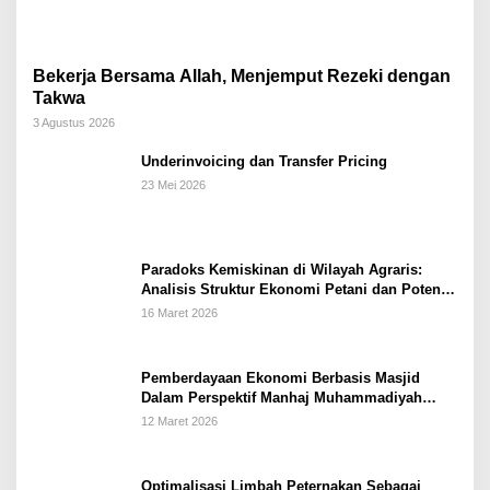
Bekerja Bersama Allah, Menjemput Rezeki dengan
Takwa
3 Agustus 2026
Underinvoicing dan Transfer Pricing
23 Mei 2026
Paradoks Kemiskinan di Wilayah Agraris:
Analisis Struktur Ekonomi Petani dan Potensi
Pemberdayaan Berbasis Masjid di Kabupaten
16 Maret 2026
Kebumen
Pemberdayaan Ekonomi Berbasis Masjid
Dalam Perspektif Manhaj Muhammadiyah
Untuk Penguatan Keluarga Sakinah di
12 Maret 2026
Kabupaten Wonogiri
Optimalisasi Limbah Peternakan Sebagai