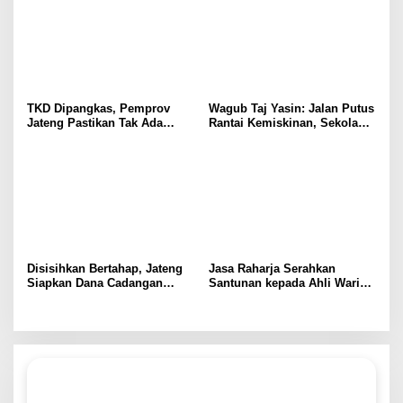
Besar Baru 40 Persen
TKD Dipangkas, Pemprov
Wagub Taj Yasin: Jalan Putus
Jateng Pastikan Tak Ada
Rantai Kemiskinan, Sekolah
Kendala Pembayaran Gaji
Rakyat di Jateng Tampung
ASN
2.692 Siswa
Disisihkan Bertahap, Jateng
Jasa Raharja Serahkan
Siapkan Dana Cadangan
Santunan kepada Ahli Waris
Rp1,2 Triliun untuk Pilgub
Korban Kebakaran KM
2029
Mutiara Sentosa II, Wujud
Kehadiran Negara di Setiap
Kejadian