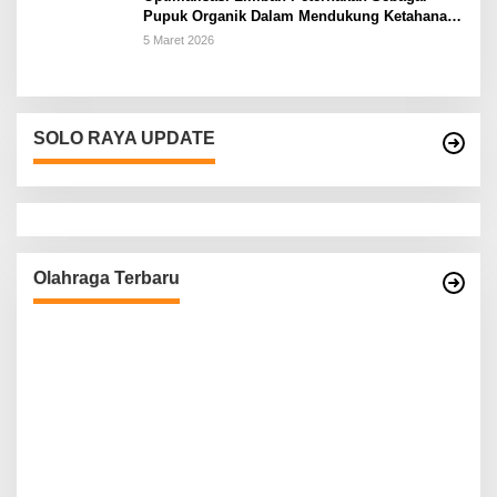
Pupuk Organik Dalam Mendukung Ketahanan
Pangan Rumah Tangga Petani di Kabupaten
5 Maret 2026
Wonogiri
SOLO RAYA UPDATE
Olahraga Terbaru