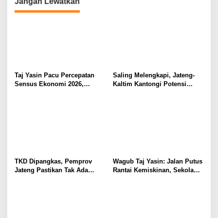
Jangan Lewatkan
Taj Yasin Pacu Percepatan
Saling Melengkapi, Jateng-
Sensus Ekonomi 2026,
Kaltim Kantongi Potensi
Capaian Jateng Sudah 81
Ekonomi Kerja Sama Rp20,2
Persen Tapi Kelompok Usaha
Triliun
Besar Baru 40 Persen
TKD Dipangkas, Pemprov
Wagub Taj Yasin: Jalan Putus
Jateng Pastikan Tak Ada
Rantai Kemiskinan, Sekolah
Kendala Pembayaran Gaji
Rakyat di Jateng Tampung
ASN
2.692 Siswa