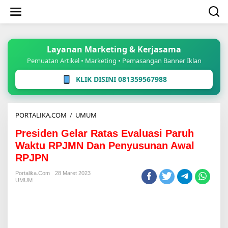
Lewati
ke
konten
Layanan Marketing & Kerjasama
Pemuatan Artikel • Marketing • Pemasangan Banner Iklan
KLIK DISINI 081359567988
Presiden
PORTALIKA.COM
/
UMUM
Gelar
Presiden Gelar Ratas Evaluasi Paruh
Ratas
Evaluasi
Waktu RPJMN Dan Penyusunan Awal
Paruh
RPJPN
Waktu
RPJMN
Portalika.com
28 Maret 2023
Dan
UMUM
Penyusunan
Awal
RPJPN