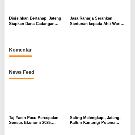
Disisihkan Bertahap, Jateng
Jasa Raharja Serahkan
Siapkan Dana Cadangan
Santunan kepada Ahli Waris
Rp1,2 Triliun untuk Pilgub
Korban Kebakaran KM
2029
Mutiara Sentosa II, Wujud
Kehadiran Negara di Setiap
Kejadian
Komentar
News Feed
Taj Yasin Pacu Percepatan
Saling Melengkapi, Jateng-
Sensus Ekonomi 2026,
Kaltim Kantongi Potensi
Capaian Jateng Sudah 81
Ekonomi Kerja Sama Rp20,2
Persen Tapi Kelompok Usaha
Triliun