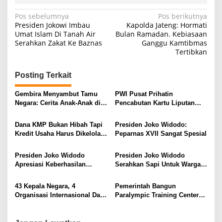
Navigasi
Pos sebelumnya
Pos berikutnya
Presiden Jokowi Imbau
Kapolda Jateng: Hormati
pos
Umat Islam Di Tanah Air
Bulan Ramadan. Kebiasaan
Serahkan Zakat Ke Baznas
Ganggu Kamtibmas
Tertibkan
Posting Terkait
Gembira Menyambut Tamu
PWI Pusat Prihatin
Negara: Cerita Anak-Anak di
Pencabutan Kartu Liputan
Balik Kunjungan Presiden
Istana Wartawan CNN
Brasil
Indonesia
Dana KMP Bukan Hibah Tapi
Presiden Joko Widodo:
Kredit Usaha Harus Dikelola
Peparnas XVII Sangat Spesial
Profesional
Presiden Joko Widodo
Presiden Joko Widodo
Apresiasi Keberhasilan
Serahkan Sapi Untuk Warga
Membuat Sejarah Baru di
Wonogiri
Paralimpiade 2024
43 Kepala Negara, 4
Pemerintah Bangun
Organisasi Internasional Dan
Paralympic Training Center
194 Menteri Negara Kumpul
Senilai Rp400 M Di
Di Bali. Simak Disini
Karanganyar