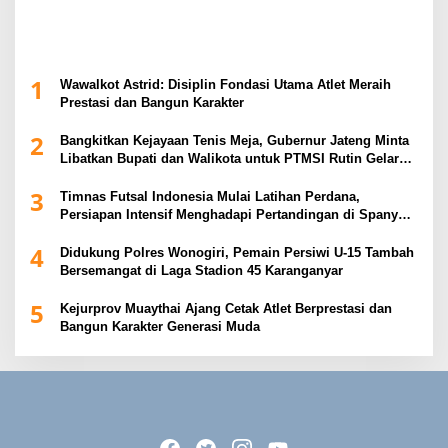
1
Wawalkot Astrid: Disiplin Fondasi Utama Atlet Meraih
Prestasi dan Bangun Karakter
2
Bangkitkan Kejayaan Tenis Meja, Gubernur Jateng Minta
Libatkan Bupati dan Walikota untuk PTMSI Rutin Gelar
Event
3
Timnas Futsal Indonesia Mulai Latihan Perdana,
Persiapan Intensif Menghadapi Pertandingan di Spanyol
2026
4
Didukung Polres Wonogiri, Pemain Persiwi U-15 Tambah
Bersemangat di Laga Stadion 45 Karanganyar
5
Kejurprov Muaythai Ajang Cetak Atlet Berprestasi dan
Bangun Karakter Generasi Muda