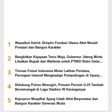
1
Wawalkot Astrid: Disiplin Fondasi Utama Atlet Meraih
Prestasi dan Bangun Karakter
2
Bangkitkan Kejayaan Tenis Meja, Gubernur Jateng Minta
Libatkan Bupati dan Walikota untuk PTMSI Rutin Gelar
Event
3
Timnas Futsal Indonesia Mulai Latihan Perdana,
Persiapan Intensif Menghadapi Pertandingan di Spanyol
2026
4
Didukung Polres Wonogiri, Pemain Persiwi U-15 Tambah
Bersemangat di Laga Stadion 45 Karanganyar
5
Kejurprov Muaythai Ajang Cetak Atlet Berprestasi dan
Bangun Karakter Generasi Muda