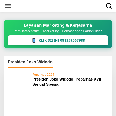
Lewati
ke
konten
Layanan Marketing & Kerjasama
Pemuatan Artikel • Marketing • Pemasangan Banner Iklan
KLIK DISINI 081359567988
Presiden Joko Widodo
Peparnas 2024
Presiden Joko Widodo: Peparnas XVII
Sangat Spesial