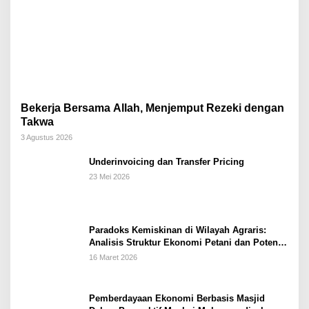
Bekerja Bersama Allah, Menjemput Rezeki dengan
Takwa
3 Agustus 2026
Underinvoicing dan Transfer Pricing
23 Mei 2026
Paradoks Kemiskinan di Wilayah Agraris:
Analisis Struktur Ekonomi Petani dan Potensi
Pemberdayaan Berbasis Masjid di Kabupaten
16 Maret 2026
Kebumen
Pemberdayaan Ekonomi Berbasis Masjid