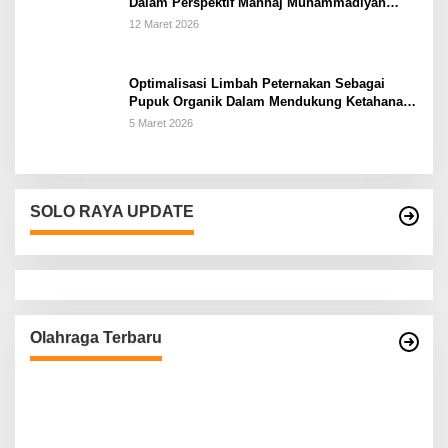
Dalam Perspektif Manhaj Muhammadiyah
Untuk Penguatan Keluarga Sakinah di
12 Maret 2026
Kabupaten Wonogiri
Optimalisasi Limbah Peternakan Sebagai
Pupuk Organik Dalam Mendukung Ketahanan
Pangan Rumah Tangga Petani di Kabupaten
5 Maret 2026
Wonogiri
SOLO RAYA UPDATE
Olahraga Terbaru