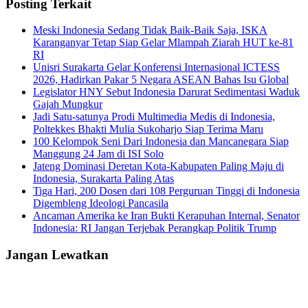
Posting Terkait
Meski Indonesia Sedang Tidak Baik-Baik Saja, ISKA
Karanganyar Tetap Siap Gelar Mlampah Ziarah HUT ke-81
RI
Unisri Surakarta Gelar Konferensi Internasional ICTESS
2026, Hadirkan Pakar 5 Negara ASEAN Bahas Isu Global
Legislator HNY Sebut Indonesia Darurat Sedimentasi Waduk
Gajah Mungkur
Jadi Satu-satunya Prodi Multimedia Medis di Indonesia,
Poltekkes Bhakti Mulia Sukoharjo Siap Terima Maru
100 Kelompok Seni Dari Indonesia dan Mancanegara Siap
Manggung 24 Jam di ISI Solo
Jateng Dominasi Deretan Kota-Kabupaten Paling Maju di
Indonesia, Surakarta Paling Atas
Tiga Hari, 200 Dosen dari 108 Perguruan Tinggi di Indonesia
Digembleng Ideologi Pancasila
Ancaman Amerika ke Iran Bukti Kerapuhan Internal, Senator
Indonesia: RI Jangan Terjebak Perangkap Politik Trump
Jangan Lewatkan