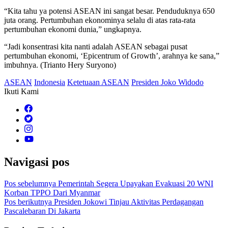
“Kita tahu ya potensi ASEAN ini sangat besar. Penduduknya 650
juta orang. Pertumbuhan ekonominya selalu di atas rata-rata
pertumbuhan ekonomi dunia,” ungkapnya.
“Jadi konsentrasi kita nanti adalah ASEAN sebagai pusat
pertumbuhan ekonomi, ‘Epicentrum of Growth’, arahnya ke sana,”
imbuhnya. (Trianto Hery Suryono)
ASEAN
Indonesia
Ketetuaan ASEAN
Presiden Joko Widodo
Ikuti Kami
Navigasi pos
Pos sebelumnya
Pemerintah Segera Upayakan Evakuasi 20 WNI
Korban TPPO Dari Myanmar
Pos berikutnya
Presiden Jokowi Tinjau Aktivitas Perdagangan
Pascalebaran Di Jakarta