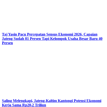
Taj Yasin Pacu Percepatan Sensus Ekonomi 2026, Capaian
Jateng Sudah 81 Persen Tapi Kelompok Usaha Besar Baru 40
Persen
Saling Melengkapi, Jateng-Kaltim Kantongi Potensi Ekonomi
Kerja Sama Rp20,2 Triliun