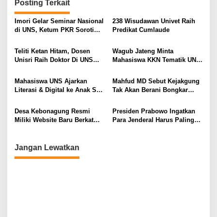
Posting Terkait
Imori Gelar Seminar Nasional
238 Wisudawan Univet Raih
di UNS, Ketum PKR Soroti
Predikat Cumlaude
Peran Strategis Mahasiswa
Olahraga
Teliti Ketan Hitam, Dosen
Wagub Jateng Minta
Unisri Raih Doktor Di UNS
Mahasiswa KKN Tematik UNS
Dengan Predikat Sangat
Membuat Kajian, Resum
Memuaskan
Program Untuk Panduan
Mahasiswa UNS Ajarkan
Mahfud MD Sebut Kejakgung
Pemprov
Literasi & Digital ke Anak SD
Tak Akan Berani Bongkar
di Blagung
Korupsi Di Pertamina Tanpa
Izin Presiden
Desa Kebonagung Resmi
Presiden Prabowo Ingatkan
Miliki Website Baru Berkat
Para Jenderal Harus Paling
Mahasiswa KKN UNS
Pertama Berani Berkorban
Untuk Kepentingan Rakyat,
Bangsa Dan Negara
Jangan Lewatkan