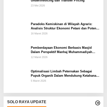
Underinvoicing dan Transfer Pricing
23 Mei 2026
Paradoks Kemiskinan di Wilayah Agraris:
Analisis Struktur Ekonomi Petani dan Potensi
Pemberdayaan Berbasis Masjid di Kabupaten
16 Maret 2026
Kebumen
Pemberdayaan Ekonomi Berbasis Masjid
Dalam Perspektif Manhaj Muhammadiyah
Untuk Penguatan Keluarga Sakinah di
12 Maret 2026
Kabupaten Wonogiri
Optimalisasi Limbah Peternakan Sebagai
Pupuk Organik Dalam Mendukung Ketahanan
Pangan Rumah Tangga Petani di Kabupaten
5 Maret 2026
Wonogiri
SOLO RAYA UPDATE