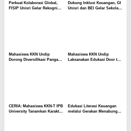
Perkuat Kolaborasi Global,
Dukung Inklusi Keuangan, GI
FISIP Unisri Gelar Rekognisi
Unisri dan BEI Gelar Sekolah
Internasional di IIUM
Pasar Modal untuk Warga
Malaysia
Brojol Sragen
Mahasiswa KKN Undip
Mahasiswa KKN Undip
Dorong Diversifikasi Pangan
Laksanakan Edukasi Door to
melalui Pelatihan Pengolahan
Door Inovasi Pangan Lokal
Susu, Dukung Implementasi
melalui Puding Tape
SDGs 2 dan 3
Singkong dan Asinan Buah
Bogor
CERIA: Mahasiswa KKN-T IPB
Edukasi Literasi Keuangan
University Tanamkan Karakter
melalui Gerakan Menabung
Positif dan Edukasi Anti-
Sejak Dini oleh Mahasiswi
Bullying bagi Siswa SD di
Unisri di SD Negeri 1
Desa Cangkring
Jambangan