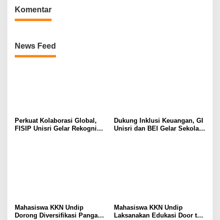
Komentar
News Feed
Perkuat Kolaborasi Global,
Dukung Inklusi Keuangan, GI
FISIP Unisri Gelar Rekognisi
Unisri dan BEI Gelar Sekolah
Internasional di IIUM
Pasar Modal untuk Warga
Malaysia
Brojol Sragen
Mahasiswa KKN Undip
Mahasiswa KKN Undip
Dorong Diversifikasi Pangan
Laksanakan Edukasi Door to