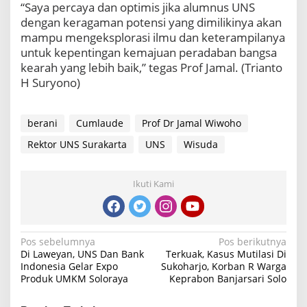
“Saya percaya dan optimis jika alumnus UNS
dengan keragaman potensi yang dimilikinya akan
mampu mengeksplorasi ilmu dan keterampilanya
untuk kepentingan kemajuan peradaban bangsa
kearah yang lebih baik,” tegas Prof Jamal. (Trianto
H Suryono)
berani
Cumlaude
Prof Dr Jamal Wiwoho
Rektor UNS Surakarta
UNS
Wisuda
Ikuti Kami
Navigasi
Pos sebelumnya
Pos berikutnya
Di Laweyan, UNS Dan Bank
Terkuak, Kasus Mutilasi Di
pos
Indonesia Gelar Expo
Sukoharjo, Korban R Warga
Produk UMKM Soloraya
Keprabon Banjarsari Solo