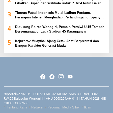
Libatkan Bupati dan Walikota untuk PTMSI Rutin Gelar
Event
3
Timnas Futsal Indonesia Mulai Latihan Perdana,
Persiapan Intensif Menghadapi Pertandingan di Spanyol
2026
4
Didukung Polres Wonogiri, Pemain Persiwi U-15 Tambah
Bersemangat di Laga Stadion 45 Karanganyar
5
Kejurprov Muaythai Ajang Cetak Atlet Berprestasi dan
Bangun Karakter Generasi Muda
@portalika2023 PT. DUTA SEMESTA MEDIATAMA Bulusari RT.02
RW.05 Bulusulur Wonogiri | AHU-0068204.AH.01.11 TAHUN 2023 NIB
: 1005230072636
Tentang Kami
Redaksi
Pedoman Media Siber
Iklan