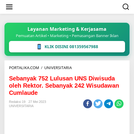
Lewati
ke
konten
Layanan Marketing & Kerjasama
Pemuatan Artikel • Marketing • Pemasangan Banner Iklan
KLIK DISINI 081359567988
Sebanyak
PORTALIKA.COM
/
UNIVERSITARIA
752
Sebanyak 752 Lulusan UNS Diwisuda
Lulusan
UNS
oleh Rektor. Sebanyak 242 Wisudawan
Diwisuda
Cumlaude
oleh
Rektor.
Redaksi 19
27 Mei 2023
Sebanyak
UNIVERSITARIA
242
Wisudawan
Cumlaude