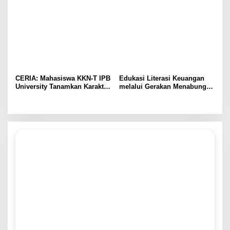
melalui Pelatihan Pengolahan
Door Inovasi Pangan Lokal
Susu, Dukung Implementasi
melalui Puding Tape
SDGs 2 dan 3
Singkong dan Asinan Buah
Bogor
CERIA: Mahasiswa KKN-T IPB
Edukasi Literasi Keuangan
University Tanamkan Karakter
melalui Gerakan Menabung
Positif dan Edukasi Anti-
Sejak Dini oleh Mahasiswi
Bullying bagi Siswa SD di
Unisri di SD Negeri 1
Desa Cangkring
Jambangan