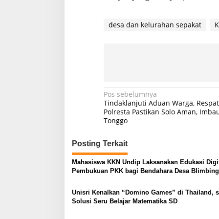
desa dan kelurahan sepakat
K
Navigasi
Pos sebelumnya
Tindaklanjuti Aduan Warga, Respa
pos
Polresta Pastikan Solo Aman, Imb
Tonggo
Posting Terkait
Mahasiswa KKN Undip Laksanakan Edukasi Digit
Pembukuan PKK bagi Bendahara Desa Blimbing
Unisri Kenalkan “Domino Games” di Thailand, 
Solusi Seru Belajar Matematika SD