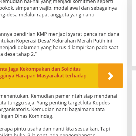
 Kemudian hal-hal yang menjadi komitmen seperti
okok, simpanan wajib, modal awal dan sebagainya
g-desa melalui rapat anggota yang nanti
annya pendirian KMP menjadi syarat pencairan dana
ntukan Koperasi Desa/ Kelurahan Merah Putih ini
 menjadi dokumen yang harus dilampirkan pada saat
a desa tahap 2.”
ta Jaga Kekompakan dan Soliditas
gginya Harapan Masyarakat terhadap
 menentukan. Kemudian pemerintah siap mendanai
ita tunggu saja. Yang penting target kita Kopdes
organisatoris. Kemudian nanti bagaimana tata
pingan Dinas Komindag.
erapa pintu usaha dan nanti kita sesuaikan. Tapi
i kita buka. Bila nanti ada pengembangan