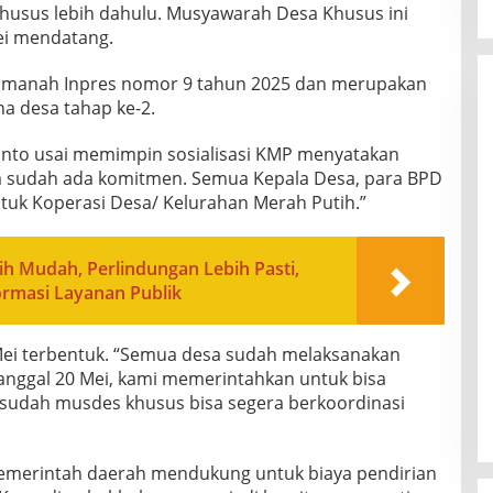
usus lebih dahulu. Musyawarah Desa Khusus ini
Mei mendatang.
amanah Inpres nomor 9 tahun 2025 dan merupakan
na desa tahap ke-2.
anto usai memimpin sosialisasi KMP menyatakan
kita sudah ada komitmen. Semua Kepala Desa, para BPD
uk Koperasi Desa/ Kelurahan Merah Putih.”
ih Mudah, Perlindungan Lebih Pasti,
ormasi Layanan Publik
Mei terbentuk. “Semua desa sudah melaksanakan
anggal 20 Mei, kami memerintahkan untuk bisa
sudah musdes khusus bisa segera berkoordinasi
pemerintah daerah mendukung untuk biaya pendirian