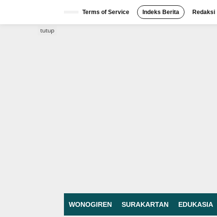
Lewati
ke
Terms of Service
Indeks Berita
Redaksi
konten
tutup
WONOGIREN
SURAKARTAN
EDUKASIA