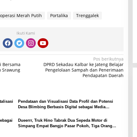
operasi Merah Putih
Portalika
Trenggalek
Ikuti Kami
Pos berikutnya
ti Bersama
DPRD Sekadau Kalbar ke Jateng Belajar
au Srawung
Pengelolaan Sampah dan Penerimaan
Pendapatan Daerah
alisasi
Pendataan dan Visualisasi Data Profil dan Potensi
Desa Blimbing Berbasis Digital sebagai Media
Informasi Desa
sebagai
Dueerrr, Truk Hino Tabrak Dua Sepeda Motor di
Simpang Empat Bangjo Pasar Pokoh, Tiga Orang
Terluka