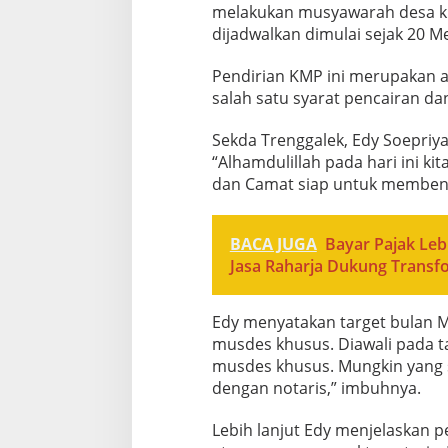
melakukan musyawarah desa kh
dijadwalkan dimulai sejak 20 
Pendirian KMP ini merupakan 
salah satu syarat pencairan da
Sekda Trenggalek, Edy Soepriy
“Alhamdulillah pada hari ini 
dan Camat siap untuk membent
BACA JUGA
Bayar Pajak Leb
Jasa Raharja Dukung Transf
Edy menyatakan target bulan 
musdes khusus. Diawali pada t
musdes khusus. Mungkin yang 
dengan notaris,” imbuhnya.
Lebih lanjut Edy menjelaskan 