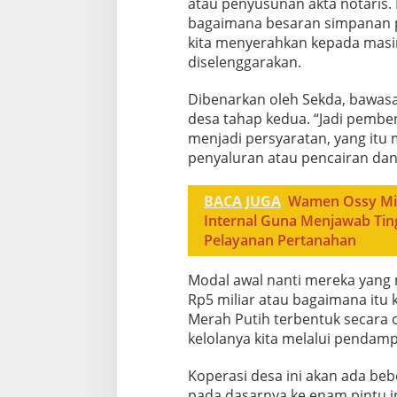
atau penyusunan akta notaris.
bagaimana besaran simpanan p
kita menyerahkan kepada masin
diselenggarakan.
Dibenarkan oleh Sekda, bawas
desa tahap kedua. “Jadi pembe
menjadi persyaratan, yang itu
penyaluran atau pencairan dan
BACA JUGA
Wamen Ossy Min
Internal Guna Menjawab Tin
Pelayanan Pertanahan
Modal awal nanti mereka yang
Rp5 miliar atau bagaimana itu k
Merah Putih terbentuk secara 
kelolanya kita melalui pendam
Koperasi desa ini akan ada beb
pada dasarnya ke enam pintu in