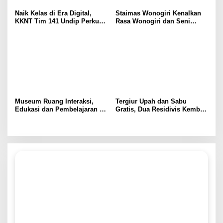
Naik Kelas di Era Digital,
Staimas Wonogiri Kenalkan
KKNT Tim 141 Undip Perkuat
Rasa Wonogiri dan Seni
Branding dan Pemasaran
Kethek Ogleng ke Fatoni
UMKM Roti Bakar 86 di Desa
University Thailand di
Batursari upaya Dukung
Webinar Internasional Seri
SDGs 8
Perdana
Museum Ruang Interaksi,
Tergiur Upah dan Sabu
Edukasi dan Pembelajaran di
Gratis, Dua Residivis Kembali
Era Digital
Terjerat Narkoba, Polda
Jateng Bongkar Jaringan di
Temanggung