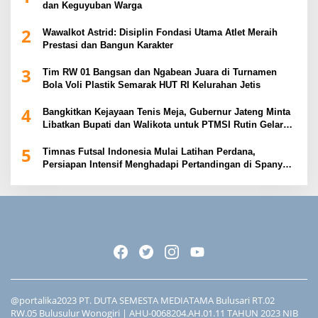
dan Keguyuban Warga
2
Wawalkot Astrid: Disiplin Fondasi Utama Atlet Meraih
Prestasi dan Bangun Karakter
3
Tim RW 01 Bangsan dan Ngabean Juara di Turnamen
Bola Voli Plastik Semarak HUT RI Kelurahan Jetis
4
Bangkitkan Kejayaan Tenis Meja, Gubernur Jateng Minta
Libatkan Bupati dan Walikota untuk PTMSI Rutin Gelar
Event
5
Timnas Futsal Indonesia Mulai Latihan Perdana,
Persiapan Intensif Menghadapi Pertandingan di Spanyol
2026
@portalika2023 PT. DUTA SEMESTA MEDIATAMA Bulusari RT.02
RW.05 Bulusulur Wonogiri | AHU-0068204.AH.01.11 TAHUN 2023 NIB