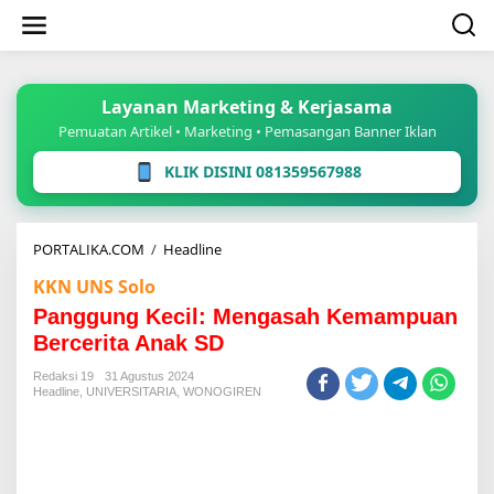
Lewati
ke
konten
Layanan Marketing & Kerjasama
Pemuatan Artikel • Marketing • Pemasangan Banner Iklan
KLIK DISINI 081359567988
Panggung
PORTALIKA.COM
/
Headline
Kecil:
KKN UNS Solo
Mengasah
Kemampuan
Panggung Kecil: Mengasah Kemampuan
Bercerita
Bercerita Anak SD
Anak
SD
Redaksi 19
31 Agustus 2024
Headline
,
UNIVERSITARIA
,
WONOGIREN