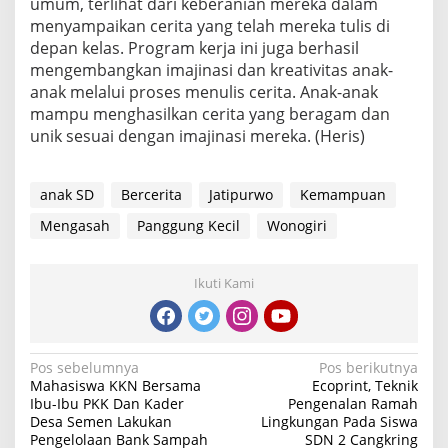
umum, terlihat dari keberanian mereka dalam
menyampaikan cerita yang telah mereka tulis di
depan kelas. Program kerja ini juga berhasil
mengembangkan imajinasi dan kreativitas anak-
anak melalui proses menulis cerita. Anak-anak
mampu menghasilkan cerita yang beragam dan
unik sesuai dengan imajinasi mereka. (Heris)
anak SD
Bercerita
Jatipurwo
Kemampuan
Mengasah
Panggung Kecil
Wonogiri
Ikuti Kami
Navigasi
Pos sebelumnya
Pos berikutnya
Mahasiswa KKN Bersama
Ecoprint, Teknik
pos
Ibu-Ibu PKK Dan Kader
Pengenalan Ramah
Desa Semen Lakukan
Lingkungan Pada Siswa
Pengelolaan Bank Sampah
SDN 2 Cangkring