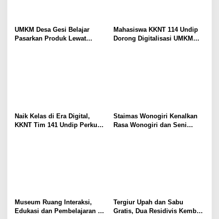
UMKM Desa Gesi Belajar
Mahasiswa KKNT 114 Undip
Pasarkan Produk Lewat
Dorong Digitalisasi UMKM
Media Sosial Bersama
Desa Blimbing Kabupaten
Mahasiswa KKN Unisri
Klaten melalui QRIS dan
Pemasaran Digital
Naik Kelas di Era Digital,
Staimas Wonogiri Kenalkan
KKNT Tim 141 Undip Perkuat
Rasa Wonogiri dan Seni
Branding dan Pemasaran
Kethek Ogleng ke Fatoni
UMKM Roti Bakar 86 di Desa
University Thailand di
Batursari upaya Dukung
Webinar Internasional Seri
SDGs 8
Perdana
Museum Ruang Interaksi,
Tergiur Upah dan Sabu
Edukasi dan Pembelajaran di
Gratis, Dua Residivis Kembali