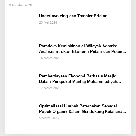
3 Agustus 2026
Underinvoicing dan Transfer Pricing
23 Mei 2026
Paradoks Kemiskinan di Wilayah Agraris:
Analisis Struktur Ekonomi Petani dan Potensi
Pemberdayaan Berbasis Masjid di Kabupaten
16 Maret 2026
Kebumen
Pemberdayaan Ekonomi Berbasis Masjid
Dalam Perspektif Manhaj Muhammadiyah
Untuk Penguatan Keluarga Sakinah di
12 Maret 2026
Kabupaten Wonogiri
Optimalisasi Limbah Peternakan Sebagai
Pupuk Organik Dalam Mendukung Ketahanan
Pangan Rumah Tangga Petani di Kabupaten
5 Maret 2026
Wonogiri