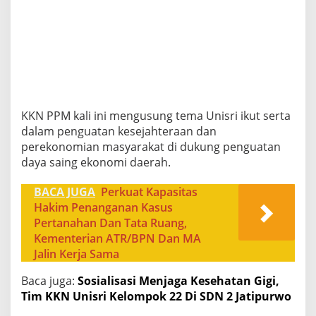
KKN PPM kali ini mengusung tema Unisri ikut serta
dalam penguatan kesejahteraan dan
perekonomian masyarakat di dukung penguatan
daya saing ekonomi daerah.
BACA JUGA
Perkuat Kapasitas
Hakim Penanganan Kasus
Pertanahan Dan Tata Ruang,
Kementerian ATR/BPN Dan MA
Jalin Kerja Sama
Baca juga:
Sosialisasi Menjaga Kesehatan Gigi,
Tim KKN Unisri Kelompok 22 Di SDN 2 Jatipurwo