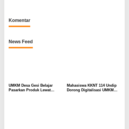
Era Digital
Terjerat Narkoba, Polda
Jateng Bongkar Jaringan di
Temanggung
Komentar
News Feed
UMKM Desa Gesi Belajar
Mahasiswa KKNT 114 Undip
Pasarkan Produk Lewat
Dorong Digitalisasi UMKM
Media Sosial Bersama
Desa Blimbing Kabupaten
Mahasiswa KKN Unisri
Klaten melalui QRIS dan
Pemasaran Digital