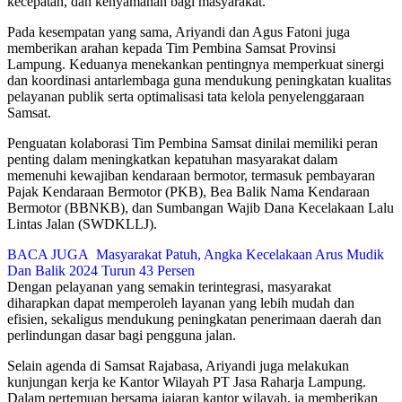
kecepatan, dan kenyamanan bagi masyarakat.
Pada kesempatan yang sama, Ariyandi dan Agus Fatoni juga
memberikan arahan kepada Tim Pembina Samsat Provinsi
Lampung. Keduanya menekankan pentingnya memperkuat sinergi
dan koordinasi antarlembaga guna mendukung peningkatan kualitas
pelayanan publik serta optimalisasi tata kelola penyelenggaraan
Samsat.
Penguatan kolaborasi Tim Pembina Samsat dinilai memiliki peran
penting dalam meningkatkan kepatuhan masyarakat dalam
memenuhi kewajiban kendaraan bermotor, termasuk pembayaran
Pajak Kendaraan Bermotor (PKB), Bea Balik Nama Kendaraan
Bermotor (BBNKB), dan Sumbangan Wajib Dana Kecelakaan Lalu
Lintas Jalan (SWDKLLJ).
BACA JUGA
Masyarakat Patuh, Angka Kecelakaan Arus Mudik
Dan Balik 2024 Turun 43 Persen
Dengan pelayanan yang semakin terintegrasi, masyarakat
diharapkan dapat memperoleh layanan yang lebih mudah dan
efisien, sekaligus mendukung peningkatan penerimaan daerah dan
perlindungan dasar bagi pengguna jalan.
Selain agenda di Samsat Rajabasa, Ariyandi juga melakukan
kunjungan kerja ke Kantor Wilayah PT Jasa Raharja Lampung.
Dalam pertemuan bersama jajaran kantor wilayah, ia memberikan