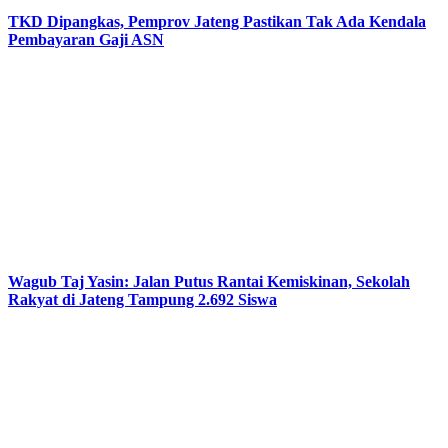
TKD Dipangkas, Pemprov Jateng Pastikan Tak Ada Kendala
Pembayaran Gaji ASN
Wagub Taj Yasin: Jalan Putus Rantai Kemiskinan, Sekolah
Rakyat di Jateng Tampung 2.692 Siswa