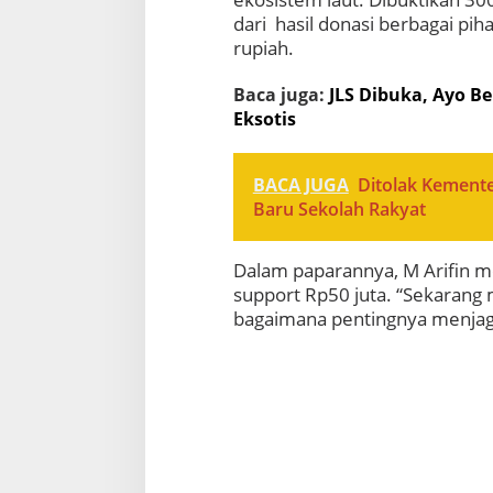
dari hasil donasi berbagai pi
rupiah.
Baca juga:
JLS Dibuka, Ayo B
Eksotis
BACA JUGA
Ditolak Kemente
Baru Sekolah Rakyat
Dalam paparannya, M Arifin 
support Rp50 juta. “Sekarang 
bagaimana pentingnya menjaga 