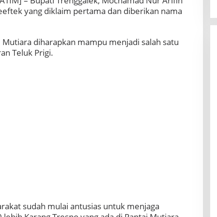
ATIM] – Bupati Trenggalek,
Mochamad Nur Arifin
eftek yang diklaim pertama dan diberikan nama
ai Mutiara diharapkan mampu menjadi salah satu
an Teluk Prigi.
arakat sudah mulai antusias untuk menjaga
 lebih Karang Tresno yang ada di Pantai Mutiara