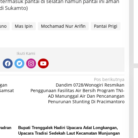
termasuk pantai di selatan namun pantai ini aman
di Sukamto)
sno
Mas Ipin
Mochamad Nur Arifin
Pantai Prigi
Ikuti Kami
Pos berikutnya
ngan
Dandim 0728/Wonogiri Resmikan
 Samsat
Penggunaan Fasilitas Air Bersih Program TNI-
AD Manunggal Air Dan Pencanangan
Penurunan Stunting Di Pracimantoro
yadran
Bupati Trenggalek Hadiri Upacara Adat Longkangan,
Upacara Tradisi Sedekah Laut Kecamatan Munjungan