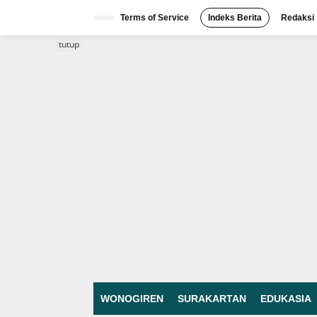
Lewati
ke
Terms of Service
Indeks Berita
Redaksi
konten
tutup
WONOGIREN
SURAKARTAN
EDUKASIA