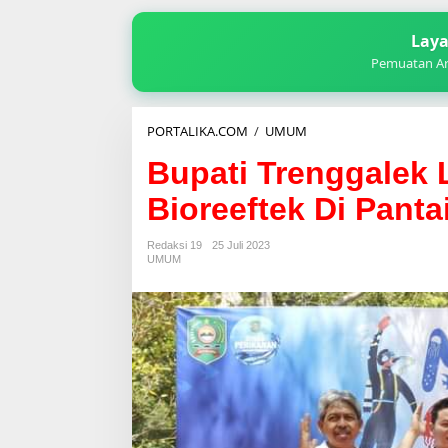
Laya
Pemuatan Art
Bupati
PORTALIKA.COM
/
UMUM
Trenggalek
Bupati Trenggalek
Launching
Taman
Bioreeftek Di Panta
Laut
Bioreeftek
Di
Redaksi 19
25 Juli 2023
Pantai
UMUM
Mutiara