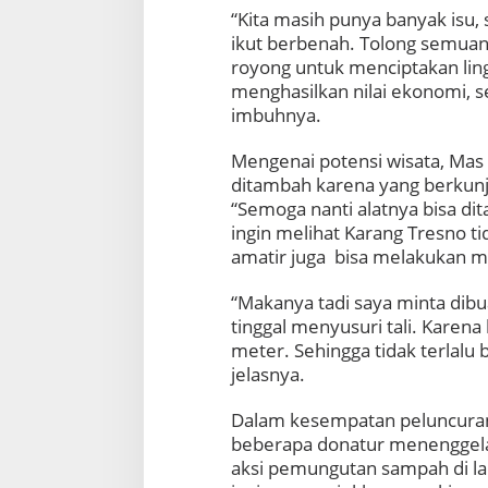
“Kita masih punya banyak isu,
ikut berbenah. Tolong semuan
royong untuk menciptakan lingk
menghasilkan nilai ekonomi, sep
imbuhnya.
Mengenai potensi wisata, Mas 
ditambah karena yang berkunj
“Semoga nanti alatnya bisa di
ingin melihat Karang Tresno t
amatir juga bisa melakukan 
“Makanya tadi saya minta dibua
tinggal menyusuri tali. Karen
meter. Sehingga tidak terlal
jelasnya.
Dalam kesempatan peluncuran 
beberapa donatur menenggelam
aksi pemungutan sampah di la