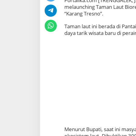
Portalika.com [TRENGGALEK, J
melaunching Taman Laut Biore
“Karang Tresno”.
Taman laut ini berada di Pant
daya tarik wisata baru di perair
Menurut Bupati, saat ini masy
ekosistem laut. Dibuktikan 300