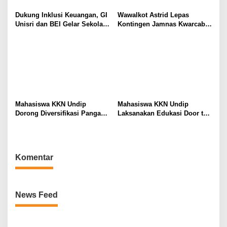
Dukung Inklusi Keuangan, GI
Wawalkot Astrid Lepas
Unisri dan BEI Gelar Sekolah
Kontingen Jamnas Kwarcab
Pasar Modal untuk Warga
Kota Surakarta
Brojol Sragen
Mahasiswa KKN Undip
Mahasiswa KKN Undip
Dorong Diversifikasi Pangan
Laksanakan Edukasi Door to
melalui Pelatihan Pengolahan
Door Inovasi Pangan Lokal
Susu, Dukung Implementasi
melalui Puding Tape
SDGs 2 dan 3
Singkong dan Asinan Buah
Bogor
Komentar
News Feed