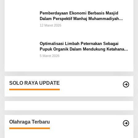
Pemberdayaan Ekonomi Berbasis Masjid
Dalam Perspektif Manhaj Muhammadiyah
Untuk Penguatan Keluarga Sakinah di
12 Maret 2026
Kabupaten Wonogiri
Optimalisasi Limbah Peternakan Sebagai
Pupuk Organik Dalam Mendukung Ketahanan
Pangan Rumah Tangga Petani di Kabupaten
5 Maret 2026
Wonogiri
SOLO RAYA UPDATE
Olahraga Terbaru