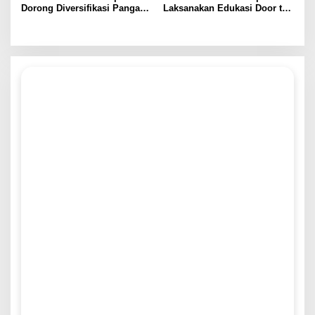
Dorong Diversifikasi Pangan
Laksanakan Edukasi Door to
melalui Pelatihan Pengolahan
Door Inovasi Pangan Lokal
Susu, Dukung Implementasi
melalui Puding Tape
SDGs 2 dan 3
Singkong dan Asinan Buah
Bogor