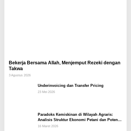
Bekerja Bersama Allah, Menjemput Rezeki dengan
Takwa
3 Agustus 2026
Underinvoicing dan Transfer Pricing
23 Mei 2026
Paradoks Kemiskinan di Wilayah Agraris:
Analisis Struktur Ekonomi Petani dan Potensi
Pemberdayaan Berbasis Masjid di Kabupaten
16 Maret 2026
Kebumen