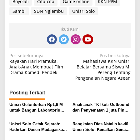
Boyolali
Cita-cita
Game online
KKN PPM
Sambi
SDN Nglembu
Unisri Solo
Ikuti Kami
Navigasi
Pos sebelumnya
Pos berikutnya
Rayakan Hari Pramuka,
Mahasiswa KKN Unisri
pos
Anak-Anak Membuat Film
Belajar Bersama Siswa MI
Drama Komedi Pendek
Pereng Tentang
Pengenalan Negara Asean
Posting Terkait
Unisri Gelontorkan Rp1,8 M
Anak-anak TK Ikuti Outbound
untuk Bangun Laboratorium
dan Penyematan 1 juta Pin
AI dan Cybersecurity Kelas
Merah Putih untuk Tanamkan
Industri
Jiwa Nasionalisme
Unisri Solo Cetak Sejarah:
Rangkaian Dies Natalis ke-46
Hadirkan Dosen Madagaskar
Unisri Solo: Kenalkan Senam
Jadi Penguji Skripsi dan
ON-OG BEP di Karanganyar