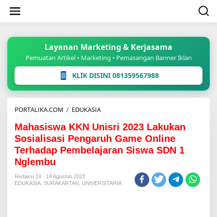
Lewati
ke
konten
Layanan Marketing & Kerjasama
Pemuatan Artikel • Marketing • Pemasangan Banner Iklan
KLIK DISINI 081359567988
Mahasiswa
PORTALIKA.COM
/
EDUKASIA
KKN
Mahasiswa KKN Unisri 2023 Lakukan
Unisri
2023
Sosialisasi Pengaruh Game Online
Lakukan
Terhadap Pembelajaran Siswa SDN 1
Sosialisasi
Nglembu
Pengaruh
Game
Redaksi 19
14 Agustus 2023
Online
EDUKASIA
,
SURAKARTAN
,
UNIVERSITARIA
Terhadap
Pembelajaran
Siswa
SDN