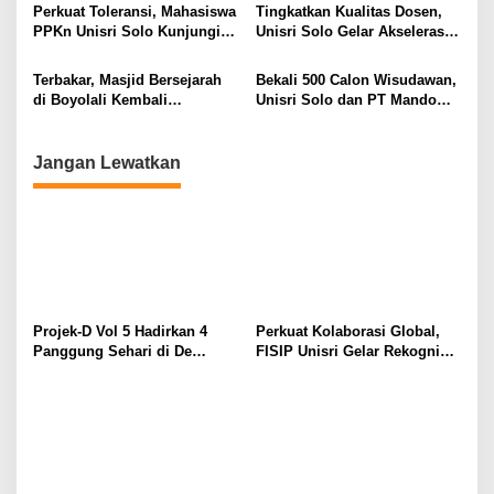
Teken MoU Internasional
Perkuat Toleransi, Mahasiswa
Tingkatkan Kualitas Dosen,
PPKn Unisri Solo Kunjungi
Unisri Solo Gelar Akselerasi
Rumah Umat Kepercayaan
Jafa Bersama LLDikti Wilayah
Baha’i di Pati
VI
Terbakar, Masjid Bersejarah
Bekali 500 Calon Wisudawan,
di Boyolali Kembali
Unisri Solo dan PT Mandom
Dibangun, Taj Yasin Lakukan
Fokus Perkuat Mental
Peletakan Batu Pertama
Kepribadian Hadapi Dunia
Kerja
Jangan Lewatkan
Projek-D Vol 5 Hadirkan 4
Perkuat Kolaborasi Global,
Panggung Sehari di De
FISIP Unisri Gelar Rekognisi
Tjolomadoe, Hindia hingga
Internasional di IIUM
Feast Siap Guncang Solo
Malaysia