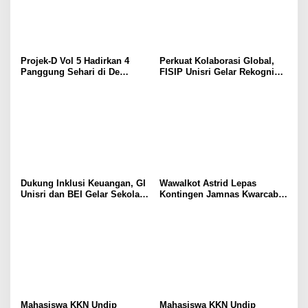
Projek-D Vol 5 Hadirkan 4
Perkuat Kolaborasi Global,
Panggung Sehari di De
FISIP Unisri Gelar Rekognisi
Tjolomadoe, Hindia hingga
Internasional di IIUM
Feast Siap Guncang Solo
Malaysia
Dukung Inklusi Keuangan, GI
Wawalkot Astrid Lepas
Unisri dan BEI Gelar Sekolah
Kontingen Jamnas Kwarcab
Pasar Modal untuk Warga
Kota Surakarta
Brojol Sragen
Mahasiswa KKN Undip
Mahasiswa KKN Undip