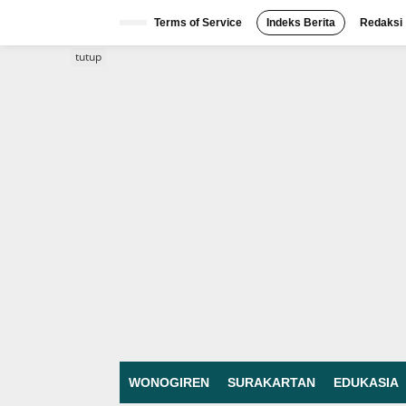
Lewati
ke
Terms of Service
Indeks Berita
Redaksi
konten
tutup
WONOGIREN
SURAKARTAN
EDUKASIA