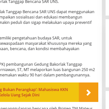
orlak Tanggap Bencana SAR UNS.
rlak Tanggap Bencana SAR UNS dapat menggunakan
mpaikan sosialisasi dan edukasi membangun
akin peduli dan sigap melakukan upaya preventif
emiliki pengetahuan budaya SAR, untuk
 kewaspadaan masyarakat khususnya mereka yang
akaan, bencana, dan kondisi membahayakan
PK) pembangunan Gedung Bakorlak Tanggap
rniawan, ST, MT melaporkan luas bangunan 250 m2
ni memakan waktu 90 hari dalam pembangunannya.
ng Bukan Perangkap’: Mahasiswa KKN
elola Uang Sejak Dini
i penanggulangan bencana oleh Brigjen TNI Mateus