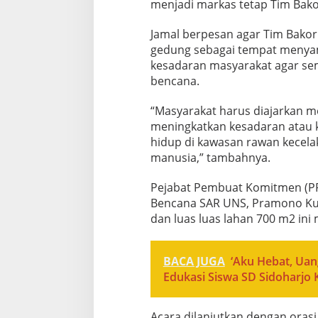
menjadi markas tetap Tim Bak
Jamal berpesan agar Tim Bako
gedung sebagai tempat menya
kesadaran masyarakat agar sem
bencana.
“Masyarakat harus diajarkan m
meningkatkan kesadaran atau
hidup di kawasan rawan kecel
manusia,” tambahnya.
Pejabat Pembuat Komitmen (P
Bencana SAR UNS, Pramono Ku
dan luas luas lahan 700 m2 i
BACA JUGA
‘Aku Hebat, Ua
Edukasi Siswa SD Sidoharjo K
Acara dilanjutkan dengan oras