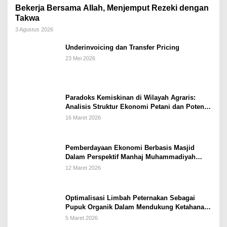
Bekerja Bersama Allah, Menjemput Rezeki dengan
Takwa
3 Agustus 2026
Underinvoicing dan Transfer Pricing
23 Mei 2026
Paradoks Kemiskinan di Wilayah Agraris:
Analisis Struktur Ekonomi Petani dan Potensi
Pemberdayaan Berbasis Masjid di Kabupaten
16 Maret 2026
Kebumen
Pemberdayaan Ekonomi Berbasis Masjid
Dalam Perspektif Manhaj Muhammadiyah
Untuk Penguatan Keluarga Sakinah di
12 Maret 2026
Kabupaten Wonogiri
Optimalisasi Limbah Peternakan Sebagai
Pupuk Organik Dalam Mendukung Ketahanan
Pangan Rumah Tangga Petani di Kabupaten
5 Maret 2026
Wonogiri