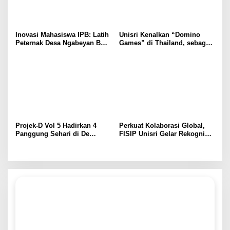
Inovasi Mahasiswa IPB: Latih
Unisri Kenalkan “Domino
Peternak Desa Ngabeyan Buat
Games” di Thailand, sebagai
Mineral Blok Ternak Sehat
Solusi Seru Belajar
Matematika SD
Projek-D Vol 5 Hadirkan 4
Perkuat Kolaborasi Global,
Panggung Sehari di De
FISIP Unisri Gelar Rekognisi
Tjolomadoe, Hindia hingga
Internasional di IIUM
Feast Siap Guncang Solo
Malaysia