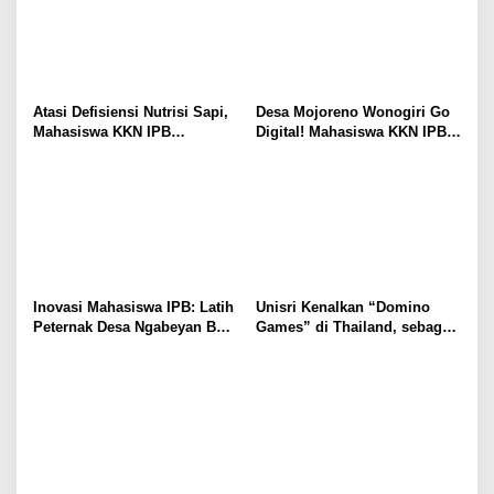
Atasi Defisiensi Nutrisi Sapi,
Desa Mojoreno Wonogiri Go
Mahasiswa KKN IPB
Digital! Mahasiswa KKN IPB
Dampingi Peternak Mojoreno
Luncurkan Website dan Peta
Buat Mineral Blok
SIG
Inovasi Mahasiswa IPB: Latih
Unisri Kenalkan “Domino
Peternak Desa Ngabeyan Buat
Games” di Thailand, sebagai
Mineral Blok Ternak Sehat
Solusi Seru Belajar
Matematika SD