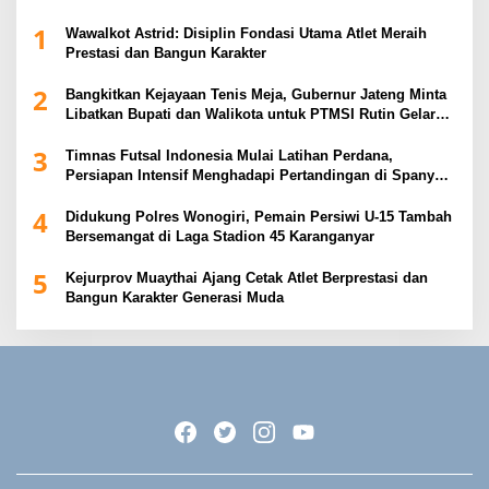
1
Wawalkot Astrid: Disiplin Fondasi Utama Atlet Meraih
Prestasi dan Bangun Karakter
2
Bangkitkan Kejayaan Tenis Meja, Gubernur Jateng Minta
Libatkan Bupati dan Walikota untuk PTMSI Rutin Gelar
Event
3
Timnas Futsal Indonesia Mulai Latihan Perdana,
Persiapan Intensif Menghadapi Pertandingan di Spanyol
2026
4
Didukung Polres Wonogiri, Pemain Persiwi U-15 Tambah
Bersemangat di Laga Stadion 45 Karanganyar
5
Kejurprov Muaythai Ajang Cetak Atlet Berprestasi dan
Bangun Karakter Generasi Muda