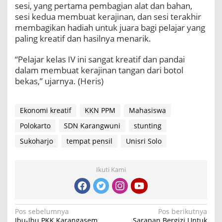
sesi, yang pertama pembagian alat dan bahan,
sesi kedua membuat kerajinan, dan sesi terakhir
membagikan hadiah untuk juara bagi pelajar yang
paling kreatif dan hasilnya menarik.
“Pelajar kelas IV ini sangat kreatif dan pandai
dalam membuat kerajinan tangan dari botol
bekas,” ujarnya. (Heris)
Ekonomi kreatif
KKN PPM
Mahasiswa
Polokarto
SDN Karangwuni
stunting
Sukoharjo
tempat pensil
Unisri Solo
Ikuti Kami
Navigasi
Pos sebelumnya
Pos berikutnya
Ibu-Ibu PKK Karangasem
Sarapan Bergizi Untuk