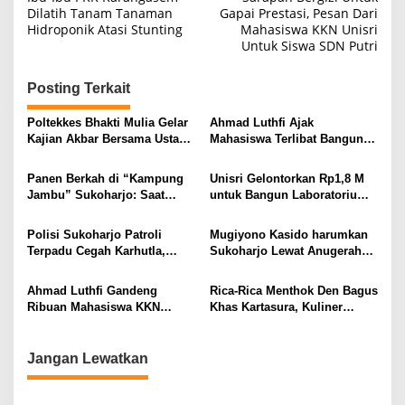
pos
Dilatih Tanam Tanaman
Gapai Prestasi, Pesan Dari
Hidroponik Atasi Stunting
Mahasiswa KKN Unisri
Untuk Siswa SDN Putri
Posting Terkait
Poltekkes Bhakti Mulia Gelar
Ahmad Luthfi Ajak
Kajian Akbar Bersama Ustadz
Mahasiswa Terlibat Bangun
Handy Bonny, Bahas Tempat
Daerah dan Penjaga
Pulang Saat Lelah
Kedaulatan Negara di Tengah
Panen Berkah di “Kampung
Unisri Gelontorkan Rp1,8 M
Kondisi Geopolitik Global
Jambu” Sukoharjo: Saat
untuk Bangun Laboratorium
Kemarau Panjang Datangkan
AI dan Cybersecurity Kelas
Cuan Berlimpah
Industri
Polisi Sukoharjo Patroli
Mugiyono Kasido harumkan
Terpadu Cegah Karhutla,
Sukoharjo Lewat Anugerah
Sampaikan Pidana dan Denda
Kebudayaan
Hingga Rp5 Miliar Bagi
Ahmad Luthfi Gandeng
Rica-Rica Menthok Den Bagus
Pembakar Hutan
Ribuan Mahasiswa KKN
Khas Kartasura, Kuliner
Perkuat Program Kecamatan
Pedas Gurih Favorit Pecinta
Berdaya
Masakan Tradisional
Jangan Lewatkan