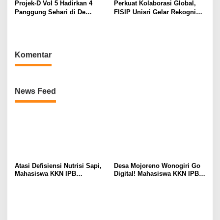
Projek-D Vol 5 Hadirkan 4
Perkuat Kolaborasi Global,
Panggung Sehari di De
FISIP Unisri Gelar Rekognisi
Tjolomadoe, Hindia hingga
Internasional di IIUM
Feast Siap Guncang Solo
Malaysia
Komentar
News Feed
Atasi Defisiensi Nutrisi Sapi,
Desa Mojoreno Wonogiri Go
Mahasiswa KKN IPB
Digital! Mahasiswa KKN IPB
Dampingi Peternak Mojoreno
Luncurkan Website dan Peta
Buat Mineral Blok
SIG