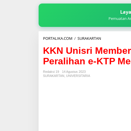
Laya
Pemuatan Art
KKN
PORTALIKA.COM
/
SURAKARTAN
Unisri
KKN Unisri Memberi
Memberikan
Sosialisasi
Peralihan e-KTP Me
Mengenai
Peralihan
e-
Redaksi 19
14 Agustus 2023
KTP
SURAKARTAN
,
UNIVERSITARIA
Menjadi
KTP
Digital