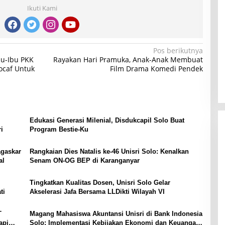
Ikuti Kami
Pos berikutnya
bu-Ibu PKK
Rayakan Hari Pramuka, Anak-Anak Membuat
ocaf Untuk
Film Drama Komedi Pendek
Edukasi Generasi Milenial, Disdukcapil Solo Buat
i
Program Bestie-Ku
agaskar
Rangkaian Dies Natalis ke-46 Unisri Solo: Kenalkan
al
Senam ON-OG BEP di Karanganyar
Tingkatkan Kualitas Dosen, Unisri Solo Gelar
ti
Akselerasi Jafa Bersama LLDikti Wilayah VI
T
Magang Mahasiswa Akuntansi Unisri di Bank Indonesia
api
Solo: Implementasi Kebijakan Ekonomi dan Keuangan