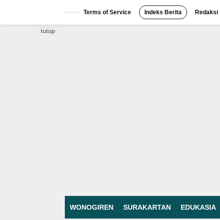
Lewati
ke
Terms of Service
Indeks Berita
Redaksi
konten
tutup
WONOGIREN
SURAKARTAN
EDUKASIA