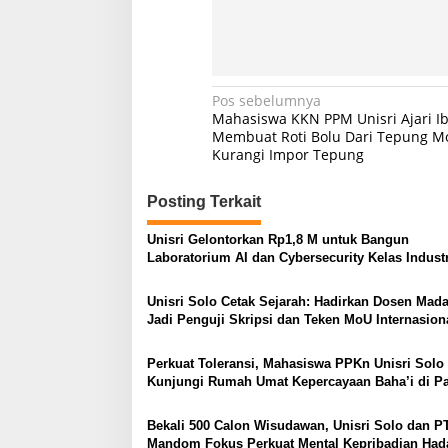
Navigasi
Pos sebelumnya
Mahasiswa KKN PPM Unisri Ajari I
pos
Membuat Roti Bolu Dari Tepung M
Kurangi Impor Tepung
Posting Terkait
Unisri Gelontorkan Rp1,8 M untuk Bangun
Laboratorium AI dan Cybersecurity Kelas Industr
Unisri Solo Cetak Sejarah: Hadirkan Dosen Mad
Jadi Penguji Skripsi dan Teken MoU Internasion
Perkuat Toleransi, Mahasiswa PPKn Unisri Solo
Kunjungi Rumah Umat Kepercayaan Baha’i di Pa
Bekali 500 Calon Wisudawan, Unisri Solo dan P
Mandom Fokus Perkuat Mental Kepribadian Had